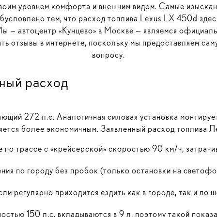
воим уровнем комфорта и внешним видом. Самые изыска
бусловлено тем, что расход топлива Lexus LX 450d здесь
Мы — автоцентр «Кунцево» в Москве — являемся официаль
кать отзывы в интернете, поскольку мы предоставляем са
вопросу.
ный расход
ющий 272 л.с. Аналогичная силовая установка монтируетс
ляется более экономичным. Заявленный расход топлива Л
е по трассе с «крейсерской» скоростью 90 км/ч, затрачив
ния по городу без пробок (только остановки на светофора
ли регулярно приходится ездить как в городе, так и по ш
тью 150 л.с. вкладываются в 9 л, поэтому такой показа